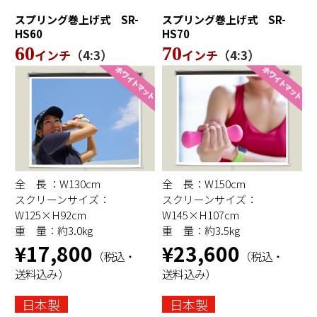
スプリング巻上げ式
SR-
スプリング巻上げ式
SR-
HS70
HS60
70
60
インチ
（4:3）
インチ
（4:3）
全 長 ：W130cm
全 長：W150cm
スクリーンサイズ：
スクリーンサイズ：
W125×H92cm
W145×H107cm
重 量：約3.0kg
重 量：約3.5kg
¥17,800
¥23,600
（税込・
（税込・
送料込み）
送料込み）
日本製
日本製