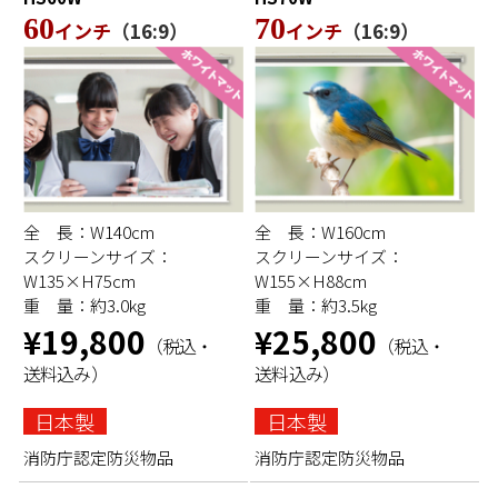
60
70
インチ
（16:9）
インチ
（16:9）
全 長：W140cm
全 長：W160cm
スクリーンサイズ：
スクリーンサイズ：
W135×H75cm
W155×H88cm
重 量：約3.0kg
重 量：約3.5kg
¥19,800
¥25,800
（税込・
（税込・
送料込み）
送料込み）
日本製
日本製
消防庁認定防災物品
消防庁認定防災物品