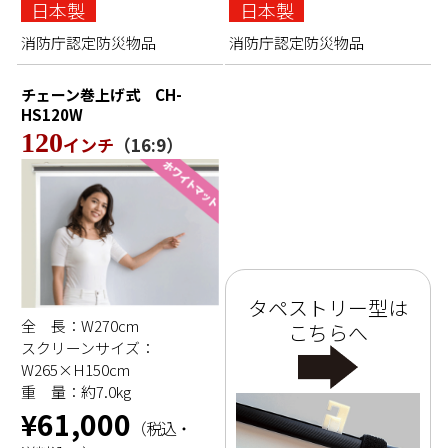
日本製
日本製
消防庁認定防災物品
消防庁認定防災物品
チェーン巻上げ式
CH-
HS120W
120
インチ
（16:9）
タペストリー型は
全 長：W270cm
こちらへ
スクリーンサイズ：
W265×H150cm
重 量：約7.0kg
¥61,000
（税込・