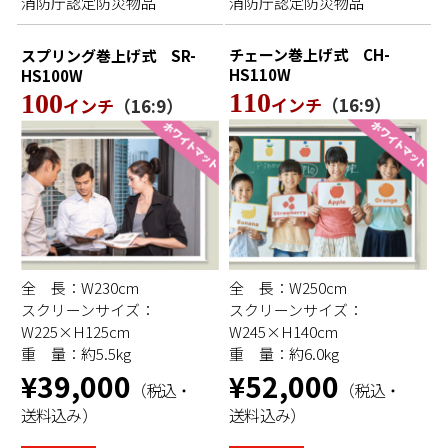
消防庁認定防災物品
消防庁認定防災物品
チェーン巻上げ式
CH-
スプリング巻上げ式
SR-
HS110W
HS100W
110
100
インチ
（16:9）
インチ
（16:9）
全 長：W230cm
全 長：W250cm
スクリーンサイズ：
スクリーンサイズ：
W225×H125cm
W245×H140cm
重 量：約5.5kg
重 量：約6.0kg
¥39,000
¥52,000
（税込・
（税込・
送料込み）
送料込み）