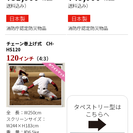
送料込み）
送料込み）
日本製
日本製
消防庁認定防災物品
消防庁認定防災物品
チェーン巻上げ式
CH-
HS120
120
インチ
（4:3）
タペストリー型は
全 長：W250cm
こちらへ
スクリーンサイズ：
W244×H183cm
重 量：約6.5kg