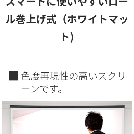
スマートに
使いやすいロー
テ
ン
ル巻上げ式
（ホワイトマッ
ツ
へ
ト)
ス
キ
ッ
プ
■
色度再現性の高いスクリ
ーンです。