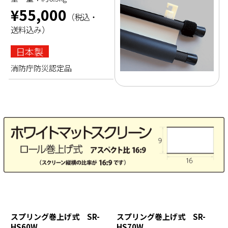
¥55,000
（税込・
送料込み）
日本製
消防庁防災認定品
スプリング巻上げ式
SR-
スプリング巻上げ式
SR-
HS60W
HS70W