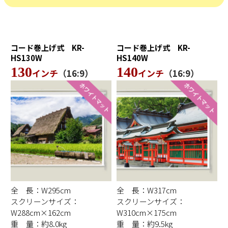
コード巻上げ式
KR-
コード巻上げ式
KR-
HS130W
HS140W
130
140
インチ
（16:9）
インチ
（16:9）
全 長：W295cm
全 長：W317cm
スクリーンサイズ：
スクリーンサイズ：
W288cm×162cm
W310cm×175cm
重 量：約8.0kg
重 量：約9.5kg