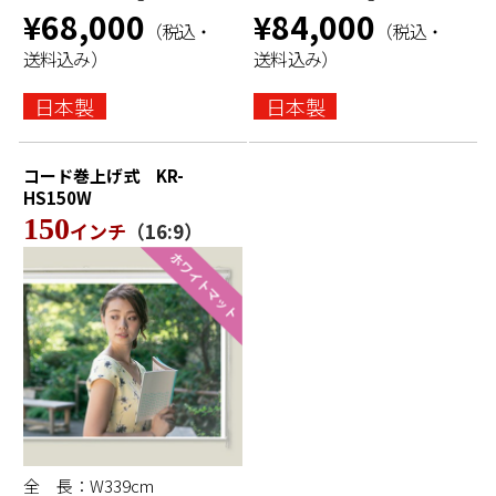
¥68,000
¥84,000
（税込・
（税込・
送料込み）
送料込み）
日本製
日本製
コード巻上げ式
KR-
HS150W
150
インチ
（16:9）
全 長：W339cm