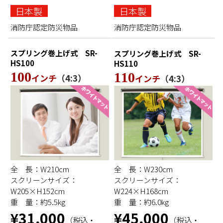
日本製
日本製
消防庁認定防災物品
消防庁認定防災物品
スプリング巻上げ式
SR-
スプリング巻上げ式
SR-
HS100
HS110
100
110
インチ
（4:3）
インチ
（4:3）
全 長：W210cm
全 長：W230cm
スクリーンサイズ：
スクリーンサイズ：
W205×H152cm
W224×H168cm
重 量：約5.5kg
重 量：約6.0kg
¥31,000
¥45,000
（税込・
（税込・