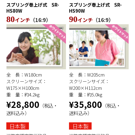
スプリング巻上げ式
SR-
スプリング巻上げ式
SR-
HS80W
HS90W
80
90
インチ
（16:9）
インチ
（16:9）
全 長：W180cm
全 長：W205cm
スクリーンサイズ：
スクリーンサイズ：
W175×H100cm
W200×H112cm
重 量：約4.2kg
重 量：約5.0kg
¥28,800
¥35,800
（税込・
（税込・
送料込み）
送料込み）
日本製
日本製