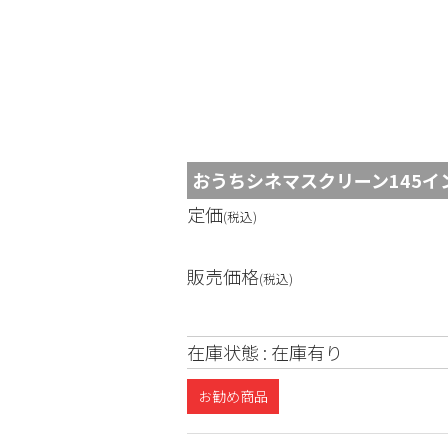
コ
ン
テ
ン
おうちシネマスクリーン145インチ（
ツ
定価
へ
(税込)
ス
販売価格
キ
(税込)
ッ
プ
在庫状態 : 在庫有り
お勧め商品