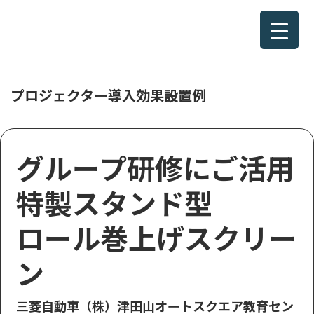
コ
ン
テ
プロジェクター導入効果設置例
ン
ツ
へ
ス
グループ研修にご活用
キ
特製スタンド型
ッ
プ
ロール巻上げスクリー
ン
三菱自動車（株）津田山オートスクエア教育セン