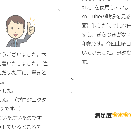
X12」を使用していま
YouTubeの映像を
面に映した時と比べ
すし、ぎらつきがな
印象です。今回土曜日
いていました。迅速
とうございました。本
す。
着いたしました。 注
ただいた事に、驚きと
た。
ました。
した。（プロジェクタ
２です。）
満足度
ていただいたのです
足しているところで