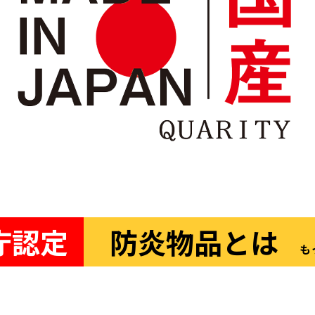
庁認定
防炎物品とは
も