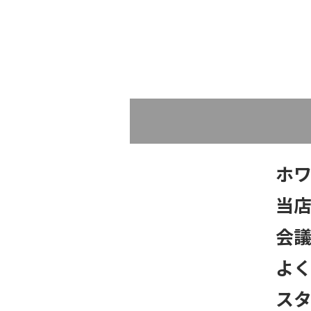
ホ
当
会
よく
ス