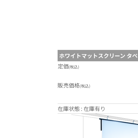
コ
ン
テ
ン
ホワイトマットスクリーン タペストリ
ツ
定価
へ
(税込)
ス
販売価格
キ
(税込)
ッ
プ
在庫状態 : 在庫有り