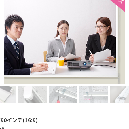
0インチ(16:9)
:9