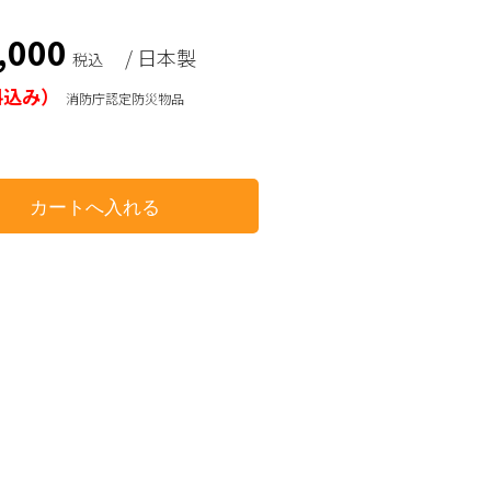
,000
/ 日本製
税込
料込み）
消防庁認定防災物品