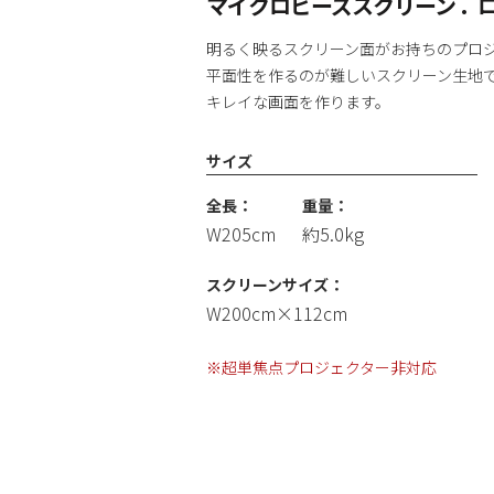
マイクロビーズスクリーン
.
明るく映るスクリーン面が
お持ちのプロ
平面性を作るのが難しいスクリーン生地
キレイな画面を作ります。
サイズ
全長：
重量：
W205cm
約5.0kg
スクリーンサイズ：
W200cm×112cm
※超単焦点プロジェクター非対応