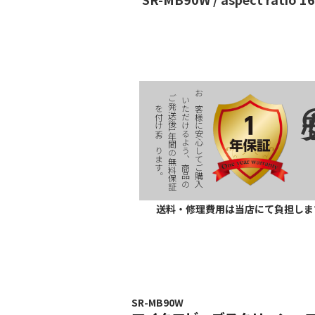
安
ご
お
様
に
安
心
し
て
ご
購
入
い
だ
け
る
よ
う
、
商
品
の
発
送
後
1
年
間
の
無
料
保
証
付
け
て
お
り
ま
す
客
た
を
。
送料・修理費用は当店にて負担しま
SR-MB90W