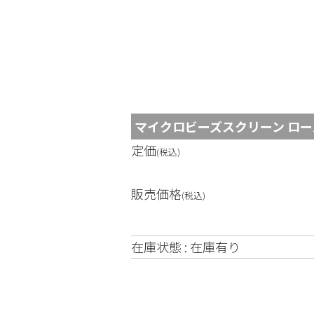
コ
ン
テ
ン
マイクロビーズスクリーン ロール巻上
ツ
定価
へ
(税込)
ス
販売価格
キ
(税込)
ッ
プ
在庫状態 : 在庫有り