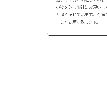
映した時と比べ白
の物を外し御社にお願いし
ぎらつきがなく、
と強く感じています。 今後
。今回土曜日に注
宜しくお願い致します。
た。迅速な対応に
（横浜市 Ｋ様）