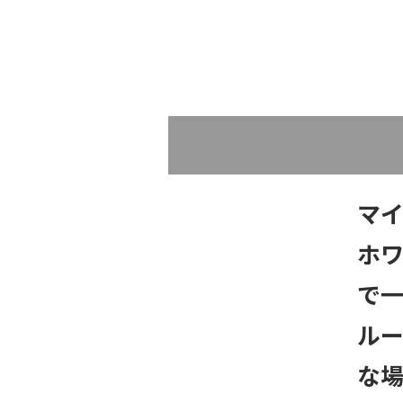
マ
ホワ
で
ル
な