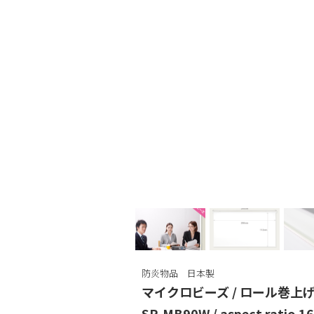
防炎物品 日本製
マイクロビーズ /
ロール巻上げ9
SR-MB90W / aspect ratio 16