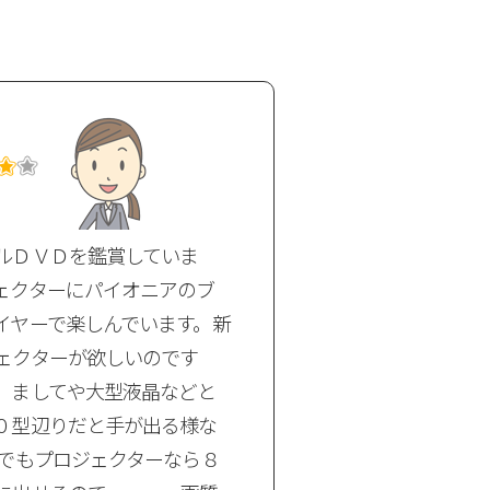
満足度
ブルーレイ画像は
ルＤＶＤを鑑賞していま
ィストライブを観
ェクターにパイオニアのブ
像を観る予定はあ
イヤーで楽しんでいます。新
進んでおりますが
ェクターが欲しいのです
が廻ってしまいま
、ましてや大型液晶などと
ルーレイが出てき
０型辺りだと手が出る様な
す！ 現在使用し
 でもプロジェクターなら８
ーメンの旧タイプ