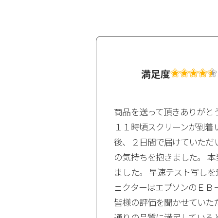
満足度
商品を送って頂きありがと
リーンを探してい
１１時頃スクリーンが到着い
０インチ」を購入
後、２日間で届けていただ
っかりと固定とは
の気持ちを抱きました。 
ける軽さで、取り
ました。 早速テスト写し
結構丈夫そうです
ェクターはエプソンのＥＢ－
B-X12」を使用し
皆様の評価を聞かせていた
uTubeの映像を見
通りの品質に満足していると