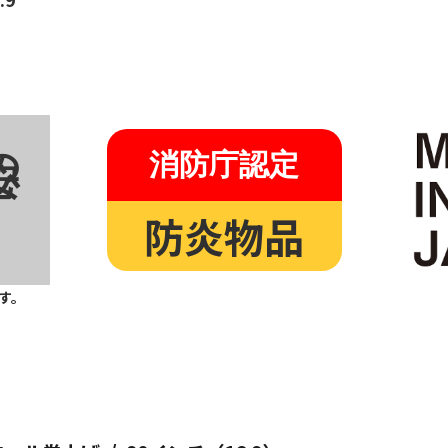
心の
消防庁認定
防炎物品
す。