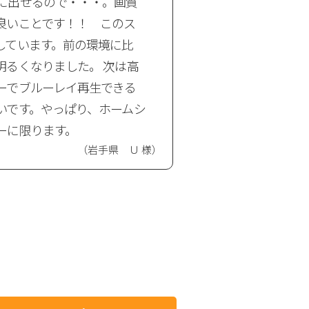
に出せるので・・・。画質
っている場合など
良いことです！！ このス
驚きました。見た
しています。前の環境に比
た程度でしたが、
明るくなりました。 次は高
明るさで、びっく
ーでブルーレイ再生できる
に素晴らしいです
いです。やっぱり、ホームシ
本当にオススメで
ーに限ります。
い商品の開発を期
（岩手県 Ｕ 様）